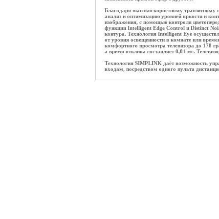
Благодаря высокоскоростному транзитному п
анализ и оптимизацию уровней яркости и кон
изображения, с помощью контроля цветоперед
функции Intelligent Edge Control и Distinct 
контура. Технология Intelligent Eye осущест
от уровня освещенности в комнате или времен
комфортного просмотра телевизора до 178 гр
а время отклика составляет 0,01 мс. Телеви
Технология SIMPLINK даёт возможность упр
входам, посредством одного пульта дистанци