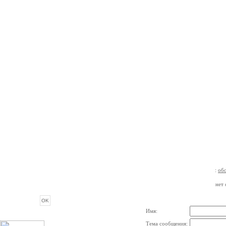
:
об
ОПРОС
нет 
Имя:
Тема сообщения: