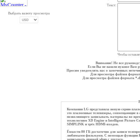
Текст:
Выбрать валюту просмотра
ОПЛАТА ТРИКОЛОР
Чтобы оставля
Внимание! Не все руководс
Если Вы не нашли нужное Вам ру
Просим уведомлять нас о замеченных неточнос
Для просмотра файлов формат
Для просмотра файлов формата *.
В
Компания LG представила новую серию плазм
это плазменные телевизоры, совмещающие в с
позволяющего записывать материалы во врем
технологиям XD Engine и Intelligent Picture 
SIMPLINK и трёх HDMI-входов.
Ёмкости 80 ГБ достаточно для записи телепр
любимыми фильмами. С помощью функции Pa
записывать прямой эфир с другого.