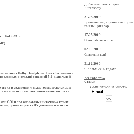
Добавлена оплата через
Интеркассу
21.05.2009
Временно недоступны некоторые
пакеты Триколор
17.05.2009
 - 15.06.2012
Сбой работы почты
 MB)
02.05.2009
Снижение цен!
31.12.2008
С Новым 2009 годом!
технология Dolby Headphone. Она обеспечивает
ановленных и откалиброванной 5.1 -канальной
Все новости...
Статьи
Подписаться на новости
о звука в сравнении с аналоговыми системами
 остаются полностью синхронизованными, даже
или CD) и два аналоговых источника (таких
ак же, прямо с пульта ДУ доступно изменение
РЕКЛАМА ОТ BEGUN