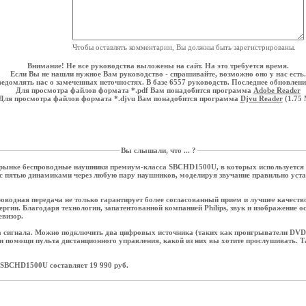
Чтобы оставлять комментарии, Вы должны быть зарегистрированы.
Внимание! Не все руководства выложены на сайт. На это требуется время.
Если Вы не нашли нужное Вам руководство - спрашивайте, возможно оно у нас есть.
едомлять нас о замеченных неточностях. В базе 6557 руководств. Последнее обновление
Для просмотра файлов формата *.pdf Вам понадобится программа
Adobe Reader
Для просмотра файлов формата *.djvu Вам понадобится программа
Djvu Reader
(1.75
Вы слышали, что ... ?
м рынке беспроводные наушники премиум-класса SBCHD1500U, в которых используется 
 с пятью динамиками через любую пару наушников, моделируя звучание правильно уст
оводная передача не только гарантирует более согласованный прием и лучшее качеств
ергии. Благодаря технологии, запатентованной компанией Philips, звук и изображение
евизор.
 сигнала. Можно подключить два цифровых источника (таких как проигрыватели DVD 
и помощи пульта дистанционного управления, какой из них вы хотите прослушивать. Т
SBCHD1500U составляет 19 990 руб.