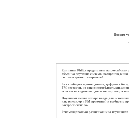
ОПЛАТА ТРИКОЛОР
Просим ув
Компания Philips представила на российско
объемное звучание системы воспроизведения
системы громкоговорителей.
Как сообщает производитель, цифровая беспр
FM-передачи, но также потребляет меньше эн
если вы не сидите на одном месте, смотря тел
Наушники имеют четыре входа для источника
как телевизор и FM-приемник) и выбирать пр
настроек сигнала.
Рекомендованная розничная цена наушников 