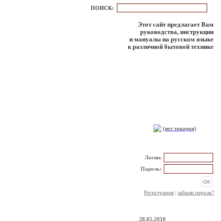
ПОИСК:
Этот сайт предлагает Вам
руководства, инструкции
и мануалы на русском языке
к различной бытовой технике
КОРЗИНА
(нет товаров)
РЕГИСТРАЦИЯ
Логин:
Пароль:
Регистрация
|
забыли пароль?
НОВОСТИ
28.05.2010