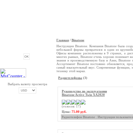
Главная
/
Binatone
ОПРОС
Инструкции Binatone. Компания Binatone была созд
небольшой фирмы превратился в один из крупней
Офисы компании расположены в 9 странах, а дист
многих рынках, Binatone очень хорошо понимает ж
знания и производственную базу в Азии, Binatone
Ассортимент Binatone постоянно обновляется, про
самый взыскательный вкус. Современные функции, 
технику этой марки.
Радиотелефоны
(3)
Выбрать валюту просмотра
Руководство по эксплуатации
Binatone Active Twin XA2020
ОПЛАТА ТРИКОЛОР
(голосов: 17)
Цена:
75.00 руб.
Радиотелефон Binatone . Инструкция пользовател