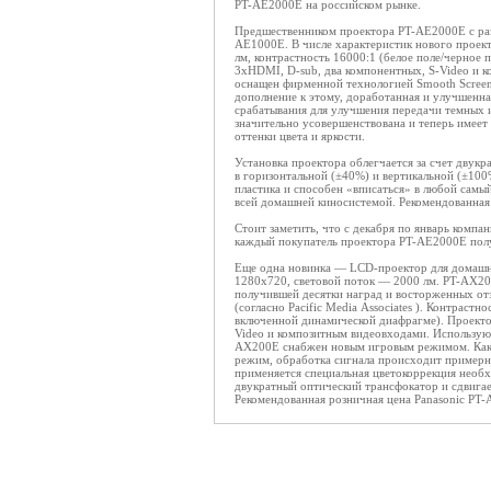
PT-AE2000E на российском рынке.
Предшественником проектора PT-AE2000E с раз
AE1000E. В числе характеристик нового проект
лм, контрастность 16000:1 (белое поле/черное
3xHDMI, D-sub, два компонентных, S-Video и 
оснащен фирменной технологией Smooth Screen
дополнение к этому, доработанная и улучшенная
срабатывания для улучшения передачи темных и
значительно усовершенствована и теперь имеет
оттенки цвета и яркости.
Установка проектора облегчается за счет двук
в горизонтальной (±40%) и вертикальной (±100
пластика и способен «вписаться» в любой самы
всей домашней киносистемой. Рекомендованная
Стоит заметить, что с декабря по январь компа
каждый покупатель проектора PT-AE2000E по
Еще одна новинка — LCD-проектор для домашн
1280х720, световой поток — 2000 лм. PT-AX2
получившей десятки наград и восторженных от
(согласно Pacific Media Associates ). Контраст
включенной динамической диафрагме). Проекто
Video и композитным видеовходами. Используют
AX200E снабжен новым игровым режимом. Как о
режим, обработка сигнала происходит примерно
применяется специальная цветокоррекция необ
двукратный оптический трансфокатор и сдвигае
Рекомендованная розничная цена Panasonic PT