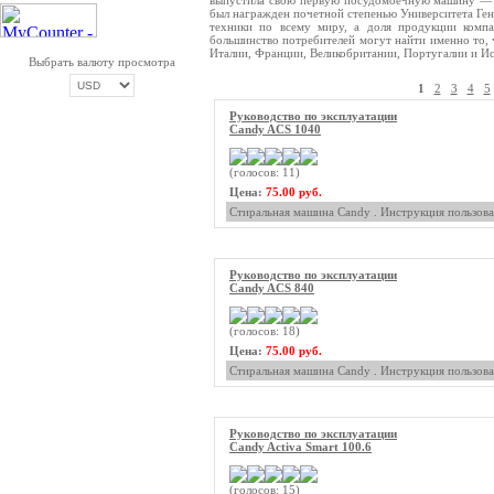
выпустила свою первую посудомоечную машину — St
был награжден почетной степенью Университета Ге
техники по всему миру, а доля продукции компа
большинство потребителей могут найти именно то,
Италии, Франции, Великобритании, Португалии и И
Выбрать валюту просмотра
1
2
3
4
5
Руководство по эксплуатации
Candy ACS 1040
ОПЛАТА ТРИКОЛОР
(голосов: 11)
Цена:
75.00 руб.
Стиральная машина Candy . Инструкция пользова
Руководство по эксплуатации
Candy ACS 840
(голосов: 18)
Цена:
75.00 руб.
Стиральная машина Candy . Инструкция пользова
Руководство по эксплуатации
Candy Activa Smart 100.6
(голосов: 15)