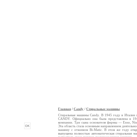
Главная
/
Candy
/
Стиральные машины
ОПРОС
Стиральные машины Candy. В 1945 году в Италии 
CANDY. Официально она была представлена в 194
компании. Три сына основателя фирмы — Enso, Nis
Эта область стала основным направлением деятель
машину с отжимом Bi-Matic. В этом же году откр
выпущена полностью автоматическая стиральная м