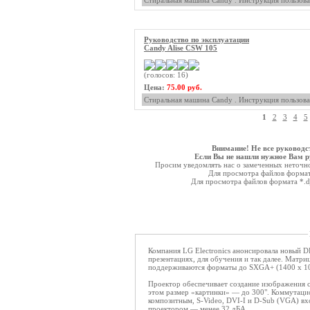
Стиральная машина Candy . Инструкция пользова
Руководство по эксплуатации
Candy Alise CSW 105
(голосов: 16)
Цена:
75.00 руб.
Стиральная машина Candy . Инструкция пользова
1
2
3
4
5
Внимание! Не все руководс
Если Вы не нашли нужное Вам ру
Просим уведомлять нас о замеченных неточнос
Для просмотра файлов форма
Для просмотра файлов формата *.
Компания LG Electronics анонсировала новый 
презентациях, для обучения и так далее. Матр
поддерживаются форматы до SXGA+ (1400 x 10
Проектор обеспечивает создание изображения с
этом размер «картинки» — до 300". Коммутаци
композитным, S-Video, DVI-I и D-Sub (VGA) вх
проектором — менее 32 дБА.