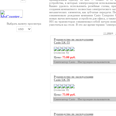
устройства, в которых электроэнергия использовал
Кашио удалось использовать релейные схемы, пр
создания компактного полностью электрического кал
механических элементов, как зубчатые передачи. П
ознаменовало рождение компании Casio Computer C
новых вычислительных устройств для офиса, а также
001 на транзисторах ознаменовал собой начало нов
Выбрать валюту просмотра
уместиться на столе. В это же время термин "элект
<< пред
Руководство по эксплуатации
ОПЛАТА ТРИКОЛОР
Casio LK-55
(голосов: 6)
Цена:
75.00 руб.
Синтезатор Casio . Инструкция пользователя.
Руководство по эксплуатации
Casio LK-56
(голосов: 8)
Цена:
75.00 руб.
Синтезатор Casio . Инструкция пользователя.
Руководство по эксплуатации