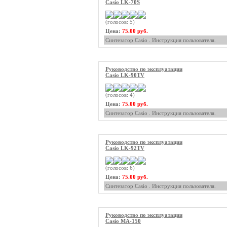
Casio LK-70S
(голосов: 5)
Цена:
75.00 руб.
Синтезатор Casio . Инструкция пользователя.
Руководство по эксплуатации
Casio LK-90TV
(голосов: 4)
Цена:
75.00 руб.
Синтезатор Casio . Инструкция пользователя.
Руководство по эксплуатации
Casio LK-92TV
(голосов: 6)
Цена:
75.00 руб.
Синтезатор Casio . Инструкция пользователя.
Руководство по эксплуатации
Casio MA-150