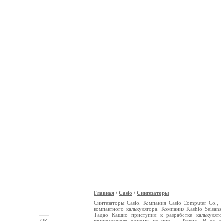
Главная
/
Casio
/
Синтезаторы
ОПРОС
Синтезаторы Casio. Компания Casio Computer Co.,
компактного калькулятора. Компания Kashio Seisa
Тадао Кашио приступил к разработке калькулято
принадлежала одному из них -- Тошио. В то вр