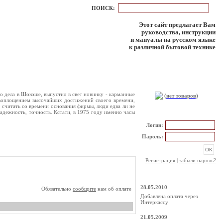
ПОИСК:
Этот сайт предлагает Вам
руководства, инструкции
и мануалы на русском языке
к различной бытовой технике
КОРЗИНА
о дела в Шокоше, выпустил в свет новинку - карманные
(нет товаров)
т воплощением высочайших достижений своего времени,
 считать со времени основания фирмы, люди едва ли не
надежность, точность. Кстати, в 1975 году именно часы
РЕГИСТРАЦИЯ
Логин:
Пароль:
Регистрация
|
забыли пароль?
НОВОСТИ
28.05.2010
Обязательно
сообщите
нам об оплате
Добавлена оплата через
Интеркассу
21.05.2009