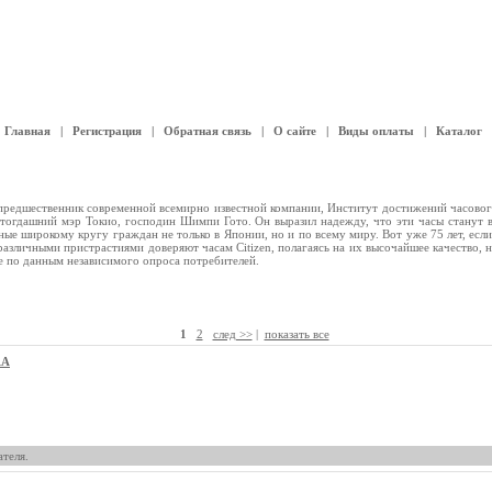
Главная
|
Регистрация
|
Обратная связь
|
О сайте
|
Виды оплаты
|
Каталог
а предшественник современной всемирно известной компании, Институт достижений часовог
ал тогдашний мэр Токио, господин Шимпи Гото. Он выразил надежду, что эти часы стану
ые широкому кругу граждан не только в Японии, но и по всему миру. Вот уже 75 лет, если
 различными пристрастиями доверяют часам Citizen, полагаясь на их высочайшее качество, 
е по данным независимого опроса потребителей.
1
2
след >>
|
показать все
RA
теля.