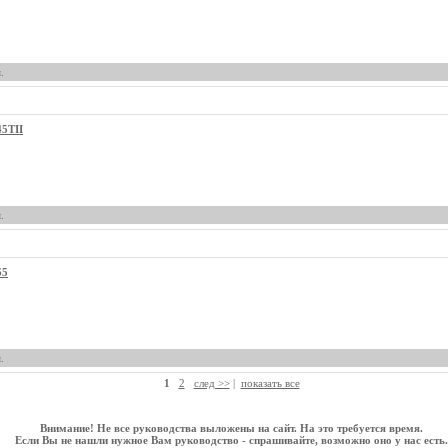
.
45TII
.
65
.
1
2
след >>
|
показать все
Внимание! Не все руководства выложены на сайт. На это требуется время.
Если Вы не нашли нужное Вам руководство - спрашивайте, возможно оно у нас есть.