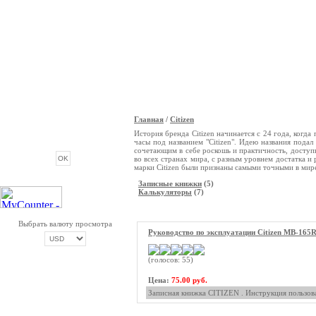
Главная
/
Citizen
ОПРОС
История бренда Citizen начинается с 24 года, когд
часы под названием "Citizen". Идею названия под
сочетающим в себе роскошь и практичность, доступн
во всех странах мира, с разным уровнем достатка и
марки Citizen были признаны самыми точными в мир
Записные книжки
(5)
Калькуляторы
(7)
Выбрать валюту просмотра
Руководство по эксплуатации Citizen MB-165
(голосов: 55)
ОПЛАТА ТРИКОЛОР
Цена:
75.00 руб.
Записная книжка CITIZEN . Инструкция пользова