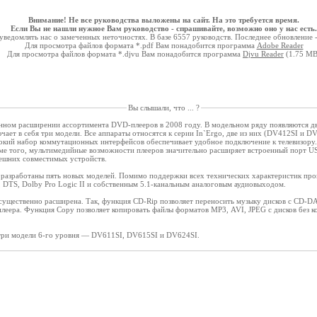
Внимание! Не все руководства выложены на сайт. На это требуется время.
Если Вы не нашли нужное Вам руководство - спрашивайте, возможно оно у нас есть.
ведомлять нас о замеченных неточностях. В базе 6557 руководств. Последнее обновление 
Для просмотра файлов формата *.pdf Вам понадобится программа
Adobe Reader
Для просмотра файлов формата *.djvu Вам понадобится программа
Djvu Reader
(1.75 MB
Вы слышали, что ... ?
енном расширении ассортимента DVD-плееров в 2008 году. В модельном ряду появляются д
ает в себя три модели. Все аппараты относятся к серии In`Ergo, две из них (DV412SI и D
окий набор коммутационных интерфейсов обеспечивает удобное подключение к телевизор
роме того, мультимедийные возможности плееров значительно расширяет встроенный порт US
ешних совместимых устройств.
разработаны пять новых моделей. Помимо поддержки всех технических характеристик прои
 DTS, Dolby Pro Logic II и собственным 5.1-канальным аналоговым аудиовыходом.
существенно расширена. Так, функция CD-Rip позволяет переносить музыку дисков с CD-D
еера. Функция Copy позволяет копировать файлы форматов MP3, AVI, JPEG с дисков без 
три модели 6-го уровня — DV611SI, DV615SI и DV624SI.