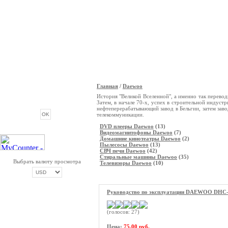
Главная
/
Daewoo
ОПРОС
История "Великой Вселенной", а именно так перевод
Затем, в начале 70-х, успех в строительной инду
нефтеперерабатывающий завод в Бельгии, затем за
телекоммуникации.
DVD плееры Daewoo
(13)
Видеомагнитофоны Daewoo
(7)
Домашние кинотеатры Daewoo
(2)
Пылесосы Daewoo
(13)
СВЧ печи Daewoo
(42)
Стиральные машины Daewoo
(35)
Выбрать валюту просмотра
Телевизоры Daewoo
(10)
Руководство по эксплуатации DAEWOO DHC
ОПЛАТА ТРИКОЛОР
(голосов: 27)
Цена:
75.00 руб.