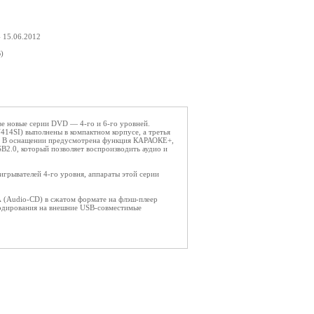
- 15.06.2012
)
ве новые серии DVD — 4-го и 6-го уровней.
V414SI) выполнены в компактном корпусе, а третья
у. В оснащении предусмотрена функция КАРАОКЕ+,
B2.0, который позволяет воспроизводить аудио и
грывателей 4-го уровня, аппараты этой серии
A (Audio-CD) в сжатом формате на флэш-плеер
кодирования на внешние USB-совместимые