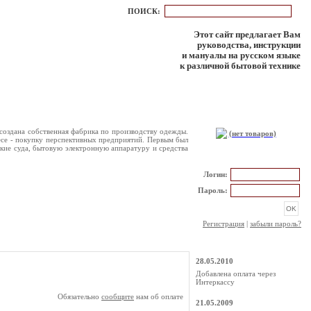
ПОИСК:
Этот сайт предлагает Вам
руководства, инструкции
и мануалы на русском языке
к различной бытовой технике
КОРЗИНА
а создана собственная фабрика по производству одежды.
(нет товаров)
есе - покупку перспективных предприятий. Первым был
кие суда, бытовую электронную аппаратуру и средства
РЕГИСТРАЦИЯ
Логин:
Пароль:
Регистрация
|
забыли пароль?
НОВОСТИ
28.05.2010
Добавлена оплата через
Интеркассу
Обязательно
сообщите
нам об оплате
21.05.2009