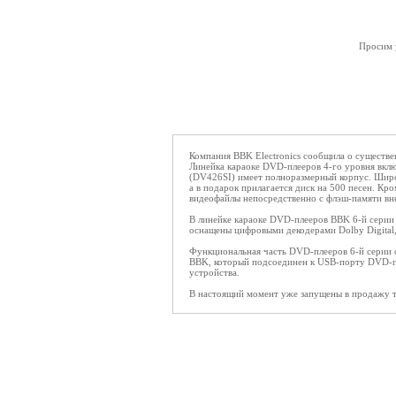
Просим у
Компания BBK Electronics сообщила о существ
Линейка караоке DVD-плееров 4-го уровня включ
(DV426SI) имеет полноразмерный корпус. Шир
а в подарок прилагается диск на 500 песен. К
видеофайлы непосредственно с флэш-памяти вн
В линейке караоке DVD-плееров BBK 6-й серии 
оснащены цифровыми декодерами Dolby Digital,
Функциональная часть DVD-плееров 6-й серии 
BBK, который подсоединен к USB-порту DVD-пл
устройства.
В настоящий момент уже запущены в продажу 