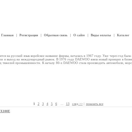
Главная
|
Регистрация
|
Обратная связь
|
О сайте
|
Виды оплаты
|
Каталог
ится на русский язык корейское название фирмы, началась в 1967 году. Уже через год был
стрии и выход на международный рынок. В 1976 году DAEWOO взяла новый принцип в бизн
вод тяжелой промышленности. К началу 80-х DAEWOO стала производить автомобили, морс
1
2
3
4
5
6
...
13
след >>
|
показать все
-X100E