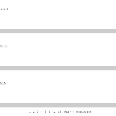
-17W1T
20D1T
00ES
1
2
3
4
5
6
...
13
след >>
|
показать все