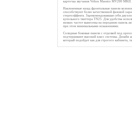
карточка звучания Velton Maestro MV200 MKII.
Наклоненные назад фронтальные панели колонок
способствуют более качественной фазовой хара
стереоэффекта. Зарекомендовавшая себя двухп
купольного твиттера TN25. Для удобства испол
низких частот вынесены на переднюю панель акт
при этом минимальными искажениями.
Солидные боковые панели с отделкой под орехо
подчеркивают высокий класс системы. Дизайн а
который подойдет как для строгого кабинета, т