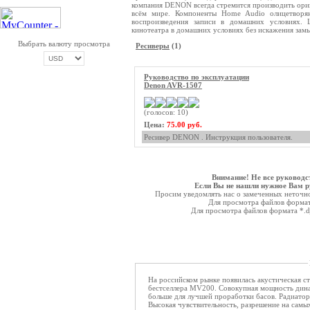
компания DENON всегда стремится производить ориг
всём мире. Компоненты Home Audio олицетворя
воспроизведения записи в домашних условиях. 
кинотеатра в домашних условиях без искажения замы
Выбрать валюту просмотра
Ресиверы
(1)
Руководство по эксплуатации
Denon AVR-1507
ОПЛАТА ТРИКОЛОР
(голосов: 10)
Цена:
75.00 руб.
Ресивер DENON . Инструкция пользователя.
Внимание! Не все руководс
Если Вы не нашли нужное Вам ру
Просим уведомлять нас о замеченных неточнос
Для просмотра файлов форма
Для просмотра файлов формата *.
На российском рынке появилась акустическая с
бестселлера MV200. Совокупная мощность динам
больше для лучшей проработки басов. Радиатор
Высокая чувствительность, разрешение на самы