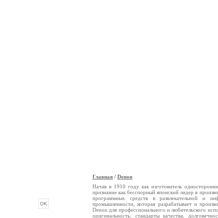
Главная
/
Denon
ОПРОС
Начав в 1910 году как изготовитель односторон
признание как бесспорный японский лидер в произво
программных средств в развлекательной и ин
промышленности, которая разрабатывает и произв
Denon для профессионального и любительского испо
оригинальность, стандарты качества, долговечн