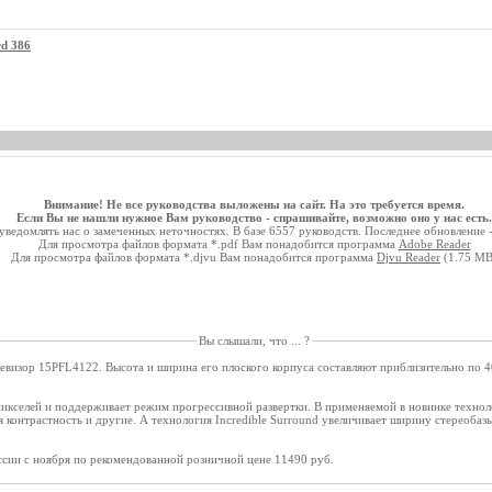
rd 386
Внимание! Не все руководства выложены на сайт. На это требуется время.
Если Вы не нашли нужное Вам руководство - спрашивайте, возможно оно у нас есть.
ведомлять нас о замеченных неточностях. В базе 6557 руководств. Последнее обновление 
Для просмотра файлов формата *.pdf Вам понадобится программа
Adobe Reader
Для просмотра файлов формата *.djvu Вам понадобится программа
Djvu Reader
(1.75 MB
Вы слышали, что ... ?
евизор 15PFL4122. Высота и ширина его плоского корпуса составляют приблизительно по 40
икселей и поддерживает режим прогрессивной развертки. В применяемой в новинке технологи
 контрастность и другие. А технология Incredible Surround увеличивает ширину стереобазы
ссии с ноября по рекомендованной розничной цене 11490 руб.