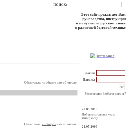
ПОИСК:
Этот сайт предлагает Вам
руководства, инструкции
и мануалы на русском языке
к различной бытовой технике
КОРЗИНА
(нет товаров)
РЕГИСТРАЦИЯ
Логин:
Пароль:
Обязательно
сообщите
нам об оплате
Регистрация
|
забыли пароль?
НОВОСТИ
28.05.2010
Добавлена оплата через
Интеркассу
Обязательно
сообщите
нам об оплате
21.05.2009