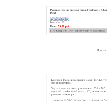
Руководство по эксплуатации FanTwist D-Cho
(UA)
(голосов: 11)
Цена:
75.00 руб.
MP3 плеер FanTwist . Инструкция пользователя.
Просим у
Компания Philips представила новый 15" ЖК-тел
любой квартиры.
Экран телевизор имеет разрешение 1024 x 768 п
функций: гребенчатый фильтр 2D, динамическая
размеры телевизора.
Телевизор 15PFL4122 доступен в продаже в Ро