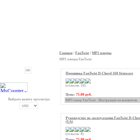
Главная
/
FanTwist
/
MP3 плееры
ОПРОС
MP3 плееры FanTwist
Прошивка FanTwist D-Chord 168 firmware
(голосов: 10)
Цена:
75.00 руб.
Выбрать валюту просмотра
MP3 плеер FanTwist . Инструкция пользователя.
Руководство по эксплуатации FanTwist D-Cho
ОПЛАТА ТРИКОЛОР
(UA)
(голосов: 8)
Цена:
75.00 руб.