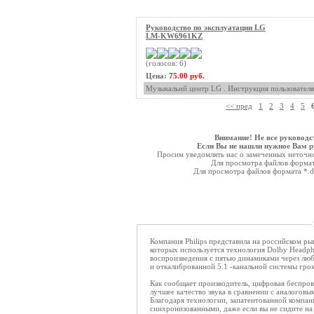
Руководство по эксплуатации LG
LM-KW6961KZ
(голосов: 6)
Цена:
75.00 руб.
Музыкальнй центр LG . Инструкция пользователя
<< пред
1
2
3
4
5
Внимание! Не все руководс
Если Вы не нашли нужное Вам ру
Просим уведомлять нас о замеченных неточнос
Для просмотра файлов форма
Для просмотра файлов формата *.
Компания Philips представила на российском 
которых используется технология Dolby Headp
воспроизведения с пятью динамиками через лю
и откалиброванной 5.1 -канальной системы гро
Как сообщает производитель, цифровая беспров
лучшее качество звука в сравнении с аналогов
Благодаря технологии, запатентованной компани
синхронизованными, даже если вы не сидите на 