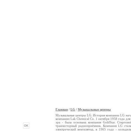
Главная
/
LG
/
Музыкальные центры
ОПРОС
Музыкальные центры LG. История компании LG начал
компанию Lak Chemical Co. 1 октября 1958 года дл
эра - была основана компания GoldStar. Стартов
транзисторный радиоприёмник. Компания LG стал
электрический вентилятор, в 1965 году - холодил