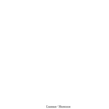
Главная
/
Mongoose
ОПРОС