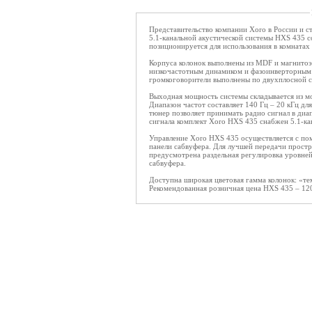
Представительство компании Xoro в России и 
5.1-канальной акустической системы HXS 435 
позиционируется для использования в комнатах
Корпуса колонок выполнены из MDF и магнитоэ
низкочастотным динамиком и фазоинверторным 
громкоговорители выполнены по двухплосной с
Выходная мощность системы складывается из мо
Диапазон частот составляет 140 Гц – 20 кГц дл
тюнер позволяет принимать радио сигнал в ди
сигнала комплект Xoro HXS 435 снабжен 5.1-к
Управление Xoro HXS 435 осуществляется с по
панели сабвуфера. Для лучшей передачи простр
предусмотрена раздельная регулировка уровней
сабвуфера.
Доступна широкая цветовая гамма колонок: «те
Рекомендованная розничная цена HXS 435 – 120