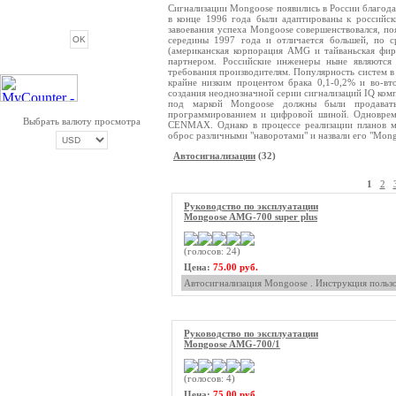
Сигнализации Mongoose появились в России благода
в конце 1996 года были адаптированы к российск
завоевания успеха Mongoose совершенствовался, по
середины 1997 года и отличается большей, по с
(американская корпорация AMG и тайваньская фир
партнером. Российские инженеры ныне являются 
требования производителям. Популярность систем в 
крайне низким процентом брака 0,1-0,2% и во-вт
создания неоднозначной серии сигнализаций IQ ком
под маркой Mongoose должны были продавать
программированием и цифровой шиной. Одновреме
Выбрать валюту просмотра
CENMAX. Однако в процессе реализации планов м
оброс различными "наворотами" и назвали его "Mong
Автосигнализации
(32)
ОПЛАТА ТРИКОЛОР
1
2
Руководство по эксплуатации
Mongoose AMG-700 super plus
(голосов: 24)
Цена:
75.00 руб.
Автосигнализация Mongoose . Инструкция пользо
Руководство по эксплуатации
Mongoose AMG-700/1
(голосов: 4)
Цена:
75.00 руб.