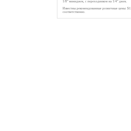
1/8" миниджек, с переходником на 1/4" джек.
Известны рекомендованные розничные цены: $12
соответственно.