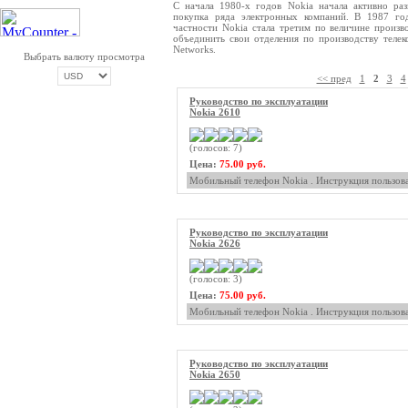
С начала 1980-х годов Nokia начала активно раз
покупка ряда электронных компаний. В 1987 год
частности Nokia стала третим по величине произв
объединить свои отделения по производству тел
Networks.
Выбрать валюту просмотра
<< пред
1
2
3
4
Руководство по эксплуатации
Nokia 2610
ОПЛАТА ТРИКОЛОР
(голосов: 7)
Цена:
75.00 руб.
Мобильный телефон Nokia . Инструкция пользова
Руководство по эксплуатации
Nokia 2626
(голосов: 3)
Цена:
75.00 руб.
Мобильный телефон Nokia . Инструкция пользова
Руководство по эксплуатации
Nokia 2650