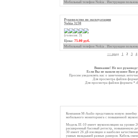
Мобильный телефон Nokia . Инструкция пользова
Руководство по эксплуатации
Nokia 3230
(голосов: 3)
Цена:
75.00 руб.
Мобильный телефон Nokia . Инструкция пользова
<< пред
1
2
3
4
Внимание! Не все руководс
Если Вы не нашли нужное Вам ру
Просим уведомлять нас о замеченных неточнос
Для просмотра файлов форма
Для просмотра файлов формата *.
Компания M-Audio представила новую линейку 
мобильного мониторинга с повышенной звукоиз
Модель IE-10 имеет звукоизоляцию на уровне 2
расширенный басовый регистр, повышенную дета
30 имеет 26 дБ изоляции и наиболее качественно
ушных вкладышей разных рамеров. Кабель смен