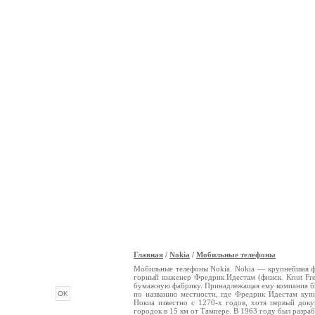
Главная
/
Nokia
/
Мобильные телефоны
ОПРОС
Мобильные телефоны Nokia. Nokia — крупнейшая фи
горный инженер Фредрик Идестам (финск. Knut Fre
бумажную фабрику. Принадлежащая ему компания бы
по названию местности, где Фредрик Идестам ку
Нокиа известно с 1270-х годов, хотя первый до
городок в 15 км от Тампере. В 1963 году был разра