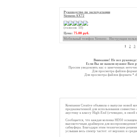
Руководство по эксплуатации
Siemens AX72
(голосов: 10)
Цена:
75.00 руб.
Мобильный телефон Siemens . Инструкция пользо
1
2
3
Внимание! Не все руководс
Если Вы не нашли нужное Вам ру
Просим уведомлять нас о замеченных неточнос
Для просмотра файлов форма
Для просмотра файлов формата *.
Компания Creative объявила о выпуске новой 
предназначенной для использования совместно
акустику к классу High-End (очевидно, в своей 
Сообщается, что каждая колонка HD50 оснащена
высокоточным драйвером для воспроизведения С
сабвуфера. Благодаря этим техническим решени
услышав весь спектр частот: от верхних и сред