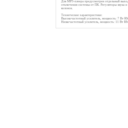
Для MP3-плеера предусмотрен отдельный выход,
отключения системы от ПК. Регуляторы звука и
колонок.
Технические характеристики:
Высокочастотный усилитель, мощность: 7 Вт R
Низкочастотный усилитель, мощность: 11 Вт R