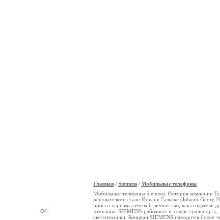
Главная
/
Siemens
/
Мобильные телефоны
ОПРОС
Мобильные телефоны Siemens. История компании Tele
основателями стали Иоганн Гальске (Johann Georg Ha
просто харизматической личностью, как создатели 
компании SIEMENS работают в сфере транспорта, э
светотехники. Концерн SIEMENS находится более че