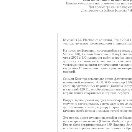
Просим уведомлять нас о замеченных неточнос
Для просмотра файлов форма
Для просмотра файлов формата *.
Компания LG Electronics объявила, что в 2008 г
технологическим превосходством и уникальны
На пресс-конференции, состоявшейся в рамках в
Show-2008), Саймон Канг (Simon Kang), высшее
что в 2008 г. LG планирует войти в тройку лиде
достигнута с помощью новых высокотехнологи
усовершенствованными техническими характеист
выпустить 17 миллионов телевизоров, из кото
моделей.
Саймон Канг представил две новые флагманские
плазменный телевизор PG60. ЖК-телевизор LG60
среди представленных на рынке (толщина корпу
и частотой 120 Гц, он обеспечивает высокое к
в трансляциях спортивных и игровых передач.
Вокруг черной рамки корпуса телевизора возни
окружено светодиодами, с помощью которых зр
датчик автоматически регулирует яркость телев
качество изображения и снижая потребление эн
Эта модель имеет функции настройки изображе
просмотра кинофильмов (Cinema Mode), спорти
Expert было сертифицировано ISF (Imaging Scie
и позволяет профессионально настроить изобра