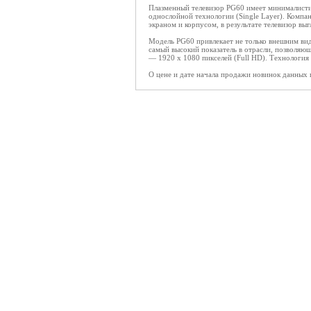
Плазменный телевизор PG60 имеет минималисти
однослойной технологии (Single Layer). Компа
экраном и корпусом, в результате телевизор выгл
Модель PG60 привлекает не только внешним вид
самый высокий показатель в отрасли, позволяю
— 1920 x 1080 пикселей (Full HD). Технология 
О цене и дате начала продажи новинок данных п