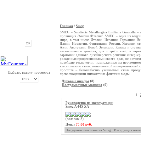
Главная
/
Smeg
ОПРОС
SMEG – Smalteria Metallurgica Emiliana Guastalla –
провинция Эмилия /Италия/. SMEG – одна из ведущ
мира, в том числе Италии, Испании, Германии, Б
Дании, Норвегии, Финляндии, России, Украине, с
Азии, Австралии, Новой Зеландии, Канаде и стран
эксклюзивного дизайна, для потребителей, котор
гармонии единого дизайнерского решения интерьер
рожденная профессионалами своего дела, не оставл
новейшие технологии, помноженные на неутомимое 
классического стиля, выполненной из нержавеющей 
простоте – безошибочно узнаваемый стиль прод
Выбрать валюту просмотра
превосходящими мимолетные фантазии моды.
Духовые шкафы
(8)
Посудомоечные машины
(9)
ОПЛАТА ТРИКОЛОР
1
Руководство по эксплуатации
Smeg A 445 XA
(голосов: 3)
Цена:
75.00 руб.
Посудомоечная машина Smeg . Инструкция польз