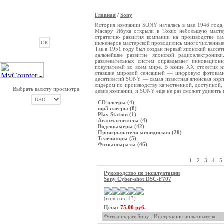
Главная
/
Sony
ОПРОС
История компании SONY началась в мае 1946 года
Масару Ибука открыли в Токио небольшую мастер
стратегию развития компании на производстве с
инженеров мастерской проводились многочисленные и
Так в 1951 году был создан первый японский кассе
дальнейшее развитие японской радиоэлектроник
развлекательных систем оправдывает инновацион
покупателей во всем мире. В конце XX столетия к
ставшие мировой сенсацией — цифровую фотокамер
десятилетий SONY — самая известная японская кор
лидером по производству качественной, доступной, 
Выбрать валюту просмотра
девиз компании, и SONY еще не раз сможет удивить 
CD плееры
(4)
mp3 плееры
(8)
Play Station
(1)
Автомагнитолы
(4)
ОПЛАТА ТРИКОЛОР
Видеокамеры
(42)
Проигрыватели минидисков
(20)
Телевизоры
(5)
Фотоаппараты
(46)
1
2
3
4
5
Руководство по эксплуатации
Sony Cyber-shot DSC-F707
(голосов: 13)
Цена:
75.00 руб.
Фотоаппарат Sony . Инструкция пользователя.