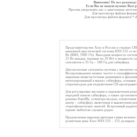
Внимание! Не все руководс
Если Вы не нашли нужное Вам ру
Просим уведомлять нас о замеченных неточнос
Для просмотра файлов форма
Для просмотра файлов формата *.
Представительство Xoro в России и странах СН
канальной акустической системы HXS 535 со 
Вт (RMS, THD 1%). Выходная мощность системы
25 Вт каждая, тыловые по 20 Вт) и мощности са
сателлитов и 35 Гц – 180 Гц для сабвуфера.
Двухполосные сателлиты системы с магнитно-
Воспроизведение низких частот и спецэффектов
закрытым низкочастотным динамиком и фазоинв
интегрированный в корпус сабвуфера, оснаще
стереовходом для подключения CD-проигрыват
Для регулировки звучания и переключения реж
передней панели сабвуфера, а также эргономи
режима StandBy, селектора входов, отключения 
центр – сабвуфер), включения и выключения р
стереофонических записей. Встроенный радиот
оценят любители слушать радио.
Предлагаемая широкая цветовая гамма колонок 
розничная цена Xoro HXS 535 – 155 долларов.