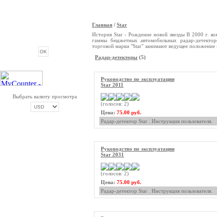
Главная
/
Star
ОПРОС
История Star - Рождение новой звезды В 2000 г. к
гаммы бюджетных автомобильных радар-детекторо
торговой марки "Star" занимают ведущее положение 
Радар-детекторы
(5)
Руководство по эксплуатации
Star 2011
Выбрать валюту просмотра
(голосов: 2)
Цена:
75.00 руб.
Радар-детектор Star . Инструкция пользователя.
ОПЛАТА ТРИКОЛОР
Руководство по эксплуатации
Star 2031
(голосов: 2)
Цена:
75.00 руб.
Радар-детектор Star . Инструкция пользователя.