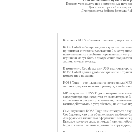
Если Вы не нашли нужное Вам ру
Просим уведомлять нас о замеченных неточнос
Для просмотра файлов форма
Для просмотра файлов формата *.
Компания KOSS объявила о начале продаж на ро
KOSS Cobalt – беспроводные наушники, использ
принимают сигнал на расстоянии 9 м от трансм
использовать их с любыми портативными устро
наушники могут быть одновременно подключены 
звонок, слушая музыку.
В комплект с Cobalt входит USB-трансмиттер, к
KOSS Cobalt делает удобным хранение и трансп
комфортное ношение.
KOSS Tugo – это наушники со встроенным MP3-
оно не содержит никаких проводов, а любимая м
MP3-наушники KOSS Tugo оснащены флэш-памя
аккумулятора производится от компьютера за 3 
управления и регулятор громкости, расположен
взаимодействовать с устройством, не снимая на
Сами наушники KOSS Tugo имеют закрытое акус
Сообщается, что они обеспечивают глубокие ба
Диафрагмы в титановом оформлении минимизир
Высокое качество звука в немалой степени обес
бора и железа с оптимизированной структурой,
Рекомендованная цена KOSS Tugo составляет 12 