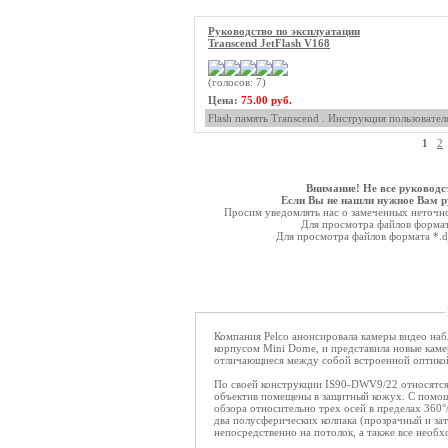
Руководство по эксплуатации
Transcend JetFlash V168
(голосов: 7)
Цена:
75.00 руб.
Flash память Transcend . Инструкция пользовател
1
2
Внимание! Не все руководс
Если Вы не нашли нужное Вам ру
Просим уведомлять нас о замеченных неточнос
Для просмотра файлов форма
Для просмотра файлов формата *.
Компания Pelco анонсировала камеры видео наб
корпусом Mini Dome, и представила новые ка
отличающиеся между собой встроенной оптико
По своей конструкции IS90-DWV9/22 относятся 
объектив помещены в защитный кожух. С помощ
обзора относительно трех осей в пределах 360°/
два полусферических колпака (прозрачный и за
непосредственно на потолок, а также все необ