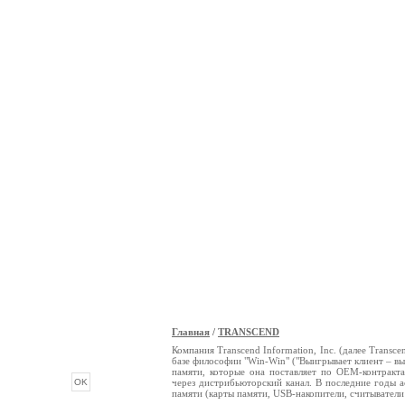
Главная
/
TRANSCEND
ОПРОС
Компания Transcend Information, Inc. (далее Tran
базе философии "Win-Win" ("Выигрывает клиент – вы
памяти, которые она поставляет по ОЕМ-контракт
через дистрибьюторский канал. В последние годы 
памяти (карты памяти, USB-накопители, считыватели