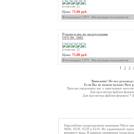
(голосов: 2)
Цена:
75.00 руб.
Фотоаппарат UFO . Инструкция пользователя.
Руководство по эксплуатации
UFO DC-5081
(голосов: 2)
Цена:
75.00 руб.
Фотоаппарат UFO . Инструкция пользователя.
1
2
3
Внимание! Не все руководс
Если Вы не нашли нужное Вам ру
Просим уведомлять нас о замеченных неточнос
Для просмотра файлов форма
Для просмотра файлов формата *.
Европейское подразделение компании Nikon п
S600, S550, S520 и S210. Их характерной черт
внешнего вида. В камерах применена технолог