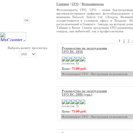
Главная
/
UFO
/
Фотоаппараты
ОПРОС
Фотоаппараты UFO. UFO - новая быстроразвива
высококачественное цифровое фотооборудование 
компании Network Selects Ltd. (Лондон, Велико
осуществляется в головном офисе в Лондоне. Ис
расположенный в Гонконге. Заводы, на которых раз
Тайване и Китае. Спектр продукции UFO удовлетво
товарах, как любителей, так и профессионалов.
1
2
3
Выбрать валюту просмотра
Руководство по эксплуатации
UFO DC-1010
(голосов: 6)
ОПЛАТА ТРИКОЛОР
Цена:
75.00 руб.
Фотоаппарат UFO . Инструкция пользователя.
Руководство по эксплуатации
UFO DC-2080 (укр.)
(голосов: 3)
Цена:
75.00 руб.
Фотоаппарат UFO . Инструкция пользователя.