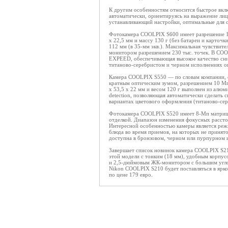
К другим особенностям относится быстрое включ
автоматически, ориентируясь на выражение ли
устанавливающий настройки, оптимальные для 
Фотокамера COOLPIX S600 имеет разрешение 10
х 22,5 мм и массу 130 г (без батареи и карточ
112 мм (в 35-мм экв.). Максимальная чувствит
монитором разрешением 230 тыс. точек. В COO
EXPEED, обеспечивающая высокое качество сним
титаново-серебристом и черном исполнениях о
Камера COOLPIX S550 — по словам компании, с
кратным оптическим зумом, разрешением 10 М
х 53,5 х 22 мм и весом 120 г выполнен из алю
detection, позволяющая автоматически сделать
вариантах цветового оформления (титаново-се
Фотокамера COOLPIX S520 имеет 8-Мп матрицу
отделкой. Диапазон изменения фокусных расстоя
Интересной особенностью камеры является реж
блюда во время приемов, на которых не приня
доступна в бронзовом, черном или пурпурном 
Завершает список новинок камера COOLPIX S21
этой модели с тонким (18 мм), удобным корпу
и 2,5-дюймовым ЖК-монитором с большим углом
Nikon COOLPIX S210 будет поставляться в ярко
по цене 179 евро.