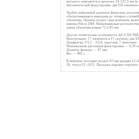
которого изменяется в пределах 24-127,5 мм (в
автоматической фокусировки, два ED-элемента в
Удобно выбранный диапазон фокусных расстояни
обеспечивающего выигрыш до четырех ступней
объектива. Пример подает сама компания, вкл
камеры Nikon D60. Немаловажным достоинством 
длина объектива равны 72 и 85 мм.
Другие технические особенности AF-S DX NI
Конструкция: 17 элементов в 11 группах; два E
Диафрагма: f/3,5 – f/5,6, округлая, 7 лепестков;
Минимальная дистанция фокусировки — 0,38 м 
Диаметр фильтра — 67 мм;
Вес — 485 г.
В комплект поставки входит 67-мм крышка LC-6
39, чехол CL-1015. Продажи изделия стартуют 