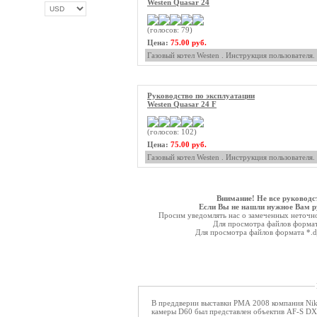
Westen Quasar 24
(голосов: 79)
ОПЛАТА ТРИКОЛОР
Цена:
75.00 руб.
Газовый котел Westen . Инструкция пользователя.
Руководство по эксплуатации
Westen Quasar 24 F
(голосов: 102)
Цена:
75.00 руб.
Газовый котел Westen . Инструкция пользователя.
Внимание! Не все руководс
Если Вы не нашли нужное Вам ру
Просим уведомлять нас о замеченных неточнос
Для просмотра файлов форма
Для просмотра файлов формата *.
В преддверии выставки PMA 2008 компания Nik
камеры D60 был представлен объектив AF-S D