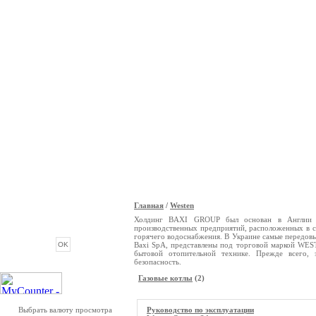
Главная
/
Westen
ОПРОС
Холдинг BAXI GROUP был основан в Англии в
производственных предприятий, расположенных в с
горячего водоснабжения. В Украине самые передовы
Baxi SpA, представлены под торговой маркой WE
бытовой отопительной технике. Прежде всего,
безопасность.
Газовые котлы
(2)
Выбрать валюту просмотра
Руководство по эксплуатации