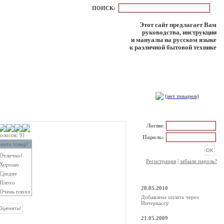
ПОИСК:
Этот сайт предлагает Вам
руководства, инструкции
и мануалы на русском языке
к различной бытовой технике
КОРЗИНА
(нет товаров)
РЕГИСТРАЦИЯ
Логин:
голосов: 9)
Пароль:
ните товар!
Отлично!
Регистрация
|
забыли пароль?
Хорошо
Средне
НОВОСТИ
Плохо
28.05.2010
Очень плохо
Добавлена оплата через
Интеркассу
21.05.2009