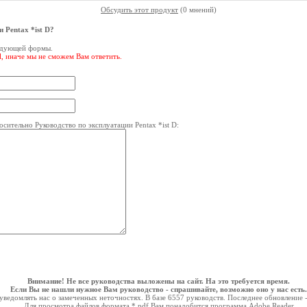
Обсудить этот продукт
(0 мнений)
 Pentax *ist D?
ледующей формы.
l, иначе мы не сможем Вам ответить.
ительно Руководство по эксплуатации Pentax *ist D:
Внимание! Не все руководства выложены на сайт. На это требуется время.
Если Вы не нашли нужное Вам руководство - спрашивайте, возможно оно у нас есть.
ведомлять нас о замеченных неточностях. В базе 6557 руководств. Последнее обновление 
Для просмотра файлов формата *.pdf Вам понадобится программа
Adobe Reader