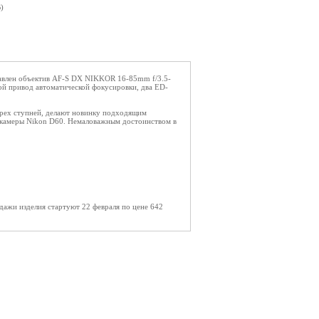
)
тавлен объектив AF-S DX NIKKOR 16-85mm f/3.5-
вой привод автоматической фокусировки, два ED-
ырех ступней, делают новинку подходящим
 камеры Nikon D60. Немаловажным достоинством в
дажи изделия стартуют 22 февраля по цене 642