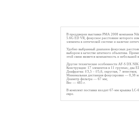
В преддверии выставки PMA 2008 компания Nik
5.6G ED VR, фокусное расстояние которого изме
элемента в оптической системе и наличие оптич
Удобно выбранный диапазон фокусных расстоян
выбором в качестве штатного объектива. Прим
этой связи является компактность и небольшой 
Другие технические особенности AF-S DX NI
Конструкция: 17 элементов в 11 группах; два E
Диафрагма: f/3,5 – f/5,6, округлая, 7 лепестков;
Минимальная дистанция фокусировки — 0,38 м 
Диаметр фильтра — 67 мм;
Вес — 485 г.
В комплект поставки входит 67-мм крышка LC-6
евро.