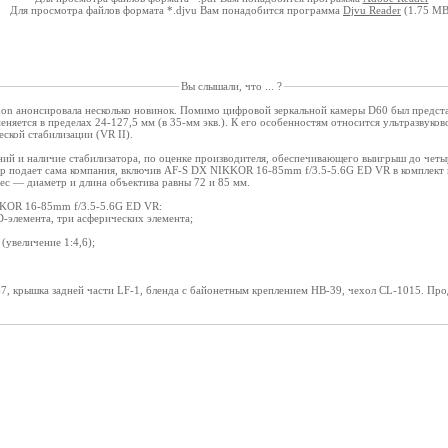
Для просмотра файлов формата *.djvu Вам понадобится программа
Djvu Reader
(1.75 MB
Вы слышали, что ... ?
on анонсировала несколько новинок. Помимо цифровой зеркальной камеры D60 был предс
няется в пределах 24-127,5 мм (в 35-мм экв.). К его особенностям относится ультразвуко
еской стабилизации (VR II).
ий и наличие стабилизатора, по оценке производителя, обеспечивающего выигрыш до чет
ер подает сама компания, включив AF-S DX NIKKOR 16-85mm f/3.5-5.6G ED VR в комплект
вес — диаметр и длина объектива равны 72 и 85 мм.
KKOR 16-85mm f/3.5-5.6G ED VR:
D-элемента, три асферических элемента;
(увеличение 1:4,6);
7, крышка задней части LF-1, бленда с байонетным креплением HB-39, чехол CL-1015. Про
Copyright ©
Руководства пользователя на русском языке
, 2008-2026. All rights reserved.