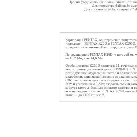
Просим уведомлять нас о замеченных неточнос
Для просмотра файлов форма
Для просмотра файлов формата *.
Корпорация PENTAX, одновременно выпустила с
«зеркалки» : PENTAX K20D и PENTAX K200D. Вс
которых они основаны. Например, для модел
По сравнению с PENTAX K20D, о которой мы у
— 10,2 Мп, а не 14,6 Мп.
Особенностями K200D являются: 11-точечная 
высокопроизводительный движок PRIME (PENTA
репродукцию натуральных цветов и баланс бело
разработки, снижающий влияние дрожания камер
(DR), не позволяющая пыли загрязнять сенсор ка
FOV и увеличением 0,85х; скорость съемки каме
корпуса камеры. Важным аспектом является и в
аккумуляторов. Если на PENTAX K20D можно б
выше — до 1100 снимков!