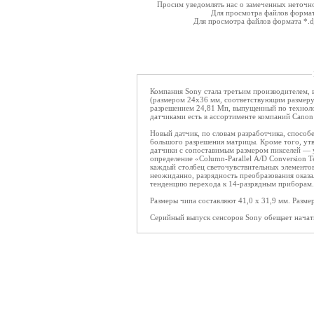
Просим уведомлять нас о замеченных неточнос
Для просмотра файлов форма
Для просмотра файлов формата *.
Компания Sony стала третьим производителем,
(размером 24x36 мм, соответствующим размеру
разрешением 24,81 Мп, выпущенный по технол
датчиками есть в ассортименте компаний Canon
Новый датчик, по словам разработчика, способе
большого разрешения матрицы. Кроме того, утв
датчики с сопоставимым размером пикселей — 
определение «Column-Parallel A/D Conversion T
каждый столбец светочувствительных элементов
неожиданно, разрядность преобразования оказал
тенденцию перехода к 14-разрядным приборам
Размеры чипа составляют 41,0 x 31,9 мм. Разме
Серийный выпуск сенсоров Sony обещает начать