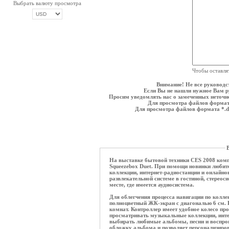
Выбрать валюту просмотра
ОПЛАТА ТРИКОЛОР
Чтобы оставля
Внимание! Не все руководс
Если Вы не нашли нужное Вам ру
Просим уведомлять нас о замеченных неточнос
Для просмотра файлов формат
Для просмотра файлов формата *.
В
На выставке бытовой техники CES 2008 комп
Squeezebox Duet. При помощи новинки люби
коллекции, интернет-радиостанции и онлайн
развлекательной системе в гостиной, стереос
месте, где имеется аудиосистема.
Для облегчения процесса навигации по колле
полноцветный ЖК-экран с диагональю 6 см. 
комнат. Контроллер имеет удобное колесо пр
просматривать музыкальные коллекции, инте
выбирать любимые альбомы, песни и воспроиз
обложку альбома и позволяет персонализиров