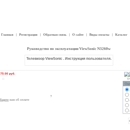
Главная
|
Регистрация
|
Обратная связь
|
О сайте
|
Виды оплаты
|
Каталог
Руководство по эксплуатации ViewSonic N3260w
Телевизор ViewSonic . Инструкция пользователя.
:
75.00 руб.
(
Оце
?
общите
нам об оплате