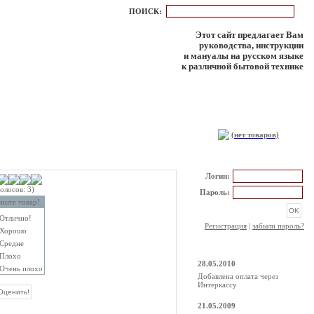
ПОИСК:
Этот сайт предлагает Вам
руководства, инструкции
и мануалы на русском языке
к различной бытовой технике
КОРЗИНА
(нет товаров)
РЕГИСТРАЦИЯ
Логин:
голосов: 3)
Пароль:
ните товар!
Отлично!
Регистрация
|
забыли пароль?
Хорошо
Средне
НОВОСТИ
Плохо
28.05.2010
Очень плохо
Добавлена оплата через
Интеркассу
21.05.2009