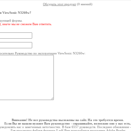
Обсудить этот продукт
(0 мнений)
ии ViewSonic N3260w?
ледующей формы.
l, иначе мы не сможем Вам ответить.
сительно Руководство по эксплуатации ViewSonic N3260w:
Внимание! Не все руководства выложены на сайт. На это требуется время.
Если Вы не нашли нужное Вам руководство - спрашивайте, возможно оно у нас есть.
ведомлять нас о замеченных неточностях. В базе 6557 руководств. Последнее обновление 
Для просмотра файлов формата *.pdf Вам понадобится программа
Adobe Reader