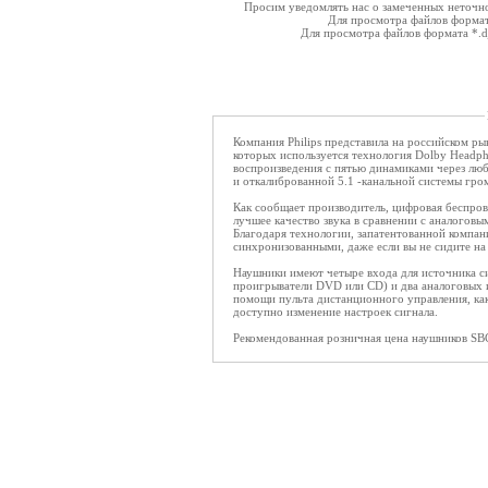
Просим уведомлять нас о замеченных неточнос
Для просмотра файлов форма
Для просмотра файлов формата *.
Компания Philips представила на российском 
которых используется технология Dolby Headp
воспроизведения с пятью динамиками через лю
и откалиброванной 5.1 -канальной системы гро
Как сообщает производитель, цифровая беспров
лучшее качество звука в сравнении с аналогов
Благодаря технологии, запатентованной компани
синхронизованными, даже если вы не сидите на 
Наушники имеют четыре входа для источника с
проигрыватели DVD или CD) и два аналоговых и
помощи пульта дистанционного управления, как
доступно изменение настроек сигнала.
Рекомендованная розничная цена наушников SB