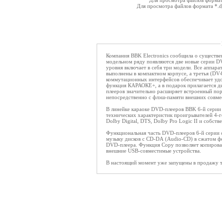
Для просмотра файлов форма
Для просмотра файлов формата *.
Компания BBK Electronics сообщила о существ
модельном ряду появляются две новые серии D
уровня включает в себя три модели. Все аппара
выполнены в компактном корпусе, а третья (D
коммутационных интерфейсов обеспечивает удо
функция КАРАОКЕ+, а в подарок прилагается д
плееров значительно расширяет встроенный пор
непосредственно с флэш-памяти внешних совме
В линейке караоке DVD-плееров BBK 6-й серии
технических характеристик проигрывателей 4-
Dolby Digital, DTS, Dolby Pro Logic II и собс
Функциональная часть DVD-плееров 6-й серии 
музыку дисков с CD-DA (Audio-CD) в сжатом ф
DVD-плеера. Функция Copy позволяет копироват
внешние USB-совместимые устройства.
В настоящий момент уже запущены в продажу 