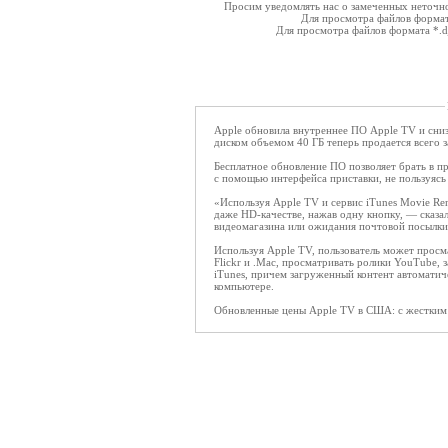
Просим уведомлять нас о замеченных неточнос
Для просмотра файлов форма
Для просмотра файлов формата *.
Apple обновила внутреннее ПО Apple TV и сниз
диском объемом 40 ГБ теперь продается всего 
Бесплатное обновление ПО позволяет брать в пр
с помощью интерфейса приставки, не пользуяс
«Используя Apple TV и сервис iTunes Movie Re
даже HD-качестве, нажав одну кнопку, — сказа
видеомагазина или ожидания почтовой посылк
Используя Apple TV, пользователь может просм
Flickr и .Mac, просматривать ролики YouTube, 
iTunes, причем загруженный контент автоматич
компьютере.
Обновленные цены Apple TV в США: с жестким 