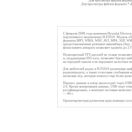
Для просмотра файлов форма
Для просмотра файлов формата *.
C февраля 2008 года компания Hyundai Electro
портативного медиаплеера H-F2010. Модель о
форматы MP3, WMA, WAV, AVI, MP4, 3GP, WMV,
предустановленных режимов эквалайзера (Jazz, C
флэш-памяти аппарата позволяет хранить до 2 
Полноцветный TFT-дисплей не только позволяет
и, поддерживая ID3-тэги, позволяет быстро на
на передней панели и не нарушают целостное в
Для любителей радио в H-F2010 реализован ци
радиопередачу, а также голосовые сообщения н
несколько игр, которые помогут еще более раз
Перенос данных в плеер происходит через USB
2.0. Кроме копирования данных, USB–порт отве
русифицировано, а комплект поставки включает 
— 60 г.
Ориентировочная розничная цена новинки соста