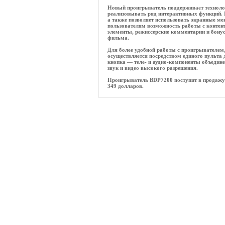
Новый проигрыватель поддерживает технолог
реализовывать ряд интерактивных функций. 
а также позволяет использовать экранные м
пользователям возможность работы с контен
элементы, режиссерские комментарии и бону
фильма.
Для более удобной работы с проигрывателем
осуществляется посредством единого пульта 
кнопка — теле- и аудио-компоненты объедин
звук и видео высокого разрешения.
Проигрыватель BDP7200 поступит в продажу 
349 долларов.