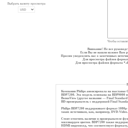
Выбрать валюту просмотра
ОПЛАТА ТРИКОЛОР
Чтобы оставля
Внимание! Не все руководс
Если Вы не нашли нужное Вам ру
Просим уведомлять нас о замеченных неточнос
Для просмотра файлов формат
Для просмотра файлов формата *.
В
Компания Philips анонсировала на выставке 
BDP7200. Эта модель основана на BDP9000 и
BonusView (другое название — Final Standard 
BD-проигрыватель с поддержкой Final Standar
Philips BDP7200 поддерживает формат 1080p 
таких источников, как, например, DVD-Video.
Стоит отметить наличие в проигрывателе функ
миллиардом цветов. BDP7200 также поддержив
HDMI-видеовход, что соответствует формату