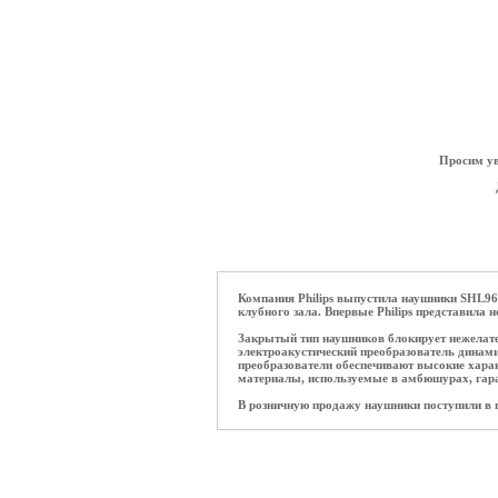
ОПЛАТА ТРИКОЛОР
Просим ув
Компания Philips выпустила наушники SHL96
клубного зала. Впервые Philips представила 
Закрытый тип наушников блокирует нежелате
электроакустический преобразователь динам
преобразователи обеспечивают высокие харак
материалы, используемые в амбюшурах, гар
В розничную продажу наушники поступили в п