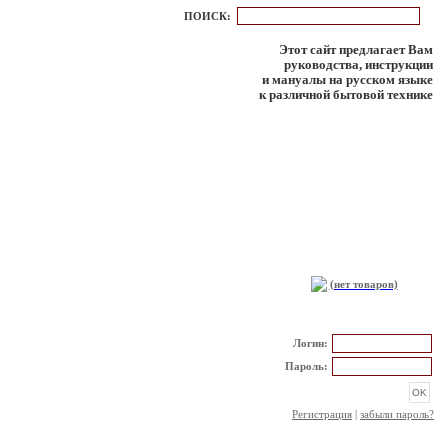
ПОИСК:
Этот сайт предлагает Вам
руководства, инструкции
и мануалы на русском языке
к различной бытовой технике
КОРЗИНА
(нет товаров)
РЕГИСТРАЦИЯ
Логин:
Пароль:
Регистрация
|
забыли пароль?
НОВОСТИ