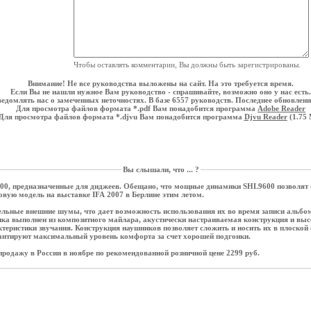
Чтобы оставлять комментарии, Вы должны быть зарегистрированы.
Внимание! Не все руководства выложены на сайт. На это требуется время.
Если Вы не нашли нужное Вам руководство - спрашивайте, возможно оно у нас есть.
едомлять нас о замеченных неточностях. В базе 6557 руководств. Последнее обновление
Для просмотра файлов формата *.pdf Вам понадобится программа
Adobe Reader
Для просмотра файлов формата *.djvu Вам понадобится программа
Djvu Reader
(1.75
Вы слышали, что ... ?
00, предназначенные для диджеев. Обещано, что мощные динамики SHL9600 позволят с
новую модель на выставке IFA 2007 в Берлине этим летом.
льные внешние шумы, что дает возможность использования их во время записи альбо
ика выполнен из композитного майлара, акустически настраиваемая конструкция и вы
теристики звучания. Конструкция наушников позволяет сложить и носить их в плоской
антируют максимальный уровень комфорта за счет хорошей подгонки.
родажу в России в ноябре по рекомендованной розничной цене 2299 руб.