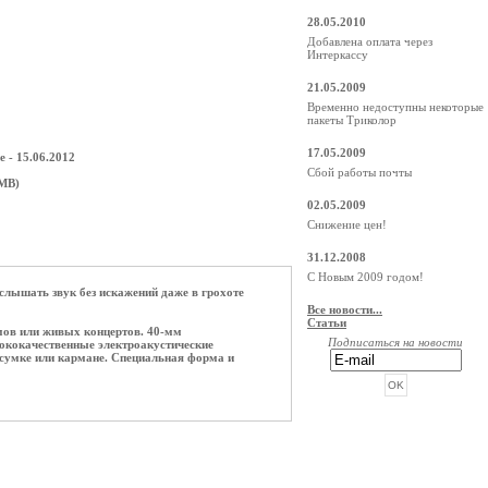
28.05.2010
Добавлена оплата через
Интеркассу
21.05.2009
Временно недоступны некоторые
пакеты Триколор
17.05.2009
 - 15.06.2012
Сбой работы почты
 MB)
02.05.2009
Снижение цен!
31.12.2008
С Новым 2009 годом!
лышать звук без искажений даже в грохоте
Все новости...
Статьи
мов или живых концертов. 40-мм
Подписаться на новости
сококачественные электроакустические
 сумке или кармане. Специальная форма и
РЕКЛАМА ОТ BEGUN