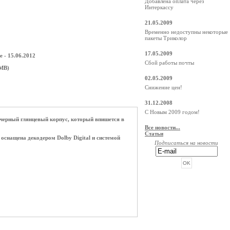
Добавлена оплата через
Интеркассу
21.05.2009
Временно недоступны некоторые
пакеты Триколор
17.05.2009
 - 15.06.2012
Сбой работы почты
 MB)
02.05.2009
Снижение цен!
31.12.2008
С Новым 2009 годом!
черный глянцевый корпус, который впишется в
Все новости...
Статьи
снащена декодером Dolby Digital и системой
Подписаться на новости
РЕКЛАМА ОТ BEGUN