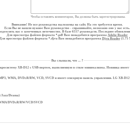
Чтобы оставлять комментарии, Вы должны быть зарегистрированы.
Внимание! Не все руководства выложены на сайт. На это требуется время.
Если Вы не нашли нужное Вам руководство - спрашивайте, возможно оно у нас есть.
едомлять нас о замеченных неточностях. В базе 6557 руководств. Последнее обновление
Для просмотра файлов формата *.pdf Вам понадобится программа
Adobe Reader
Для просмотра файлов формата *.djvu Вам понадобится программа
Djvu Reader
(1.75
Вы слышали, что ... ?
росистему XB-D12 c USB-портом, выполненную в стиле минимализма. Новинка имеет 
MP3, WMA, DVD±R/RW, VCD, SVCD и имеет cенсорную панель управления. LG XB-D12 о
c/Jazz/Drama)
3/WMA/DVD±R/RW/VCD/SVCD