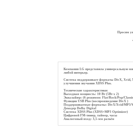
Просим ув
Компания LG представила универсальную мик
любой интерьер.
Система поддерживает форматы DivX, Xvid, 
улучшения звучания XDSS Plus.
Технические характеристики:
Выходная мощность: 10 Вт (5Вт x 2)
Эквалайзер: (6 режимов: Flat/Rock/Pop/Classi
Функция USB Plus (воспроизведение DivX )
Поддерживаемые форматы: DivX/Xvid/MP
Декодер Dolby Digital
Система XDSS Plus (XDSS+MP3 Optimizer)
Цифровой FM-тюнер, таймер, часы
Аналоговый вход: 3,5-мм разъём