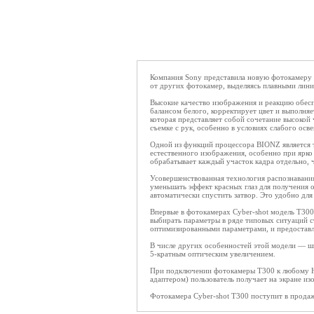
Компания Sony представила новую фотокамеру 
от других фотокамер, выделяясь плавными лин
Высокие качество изображения и реакцию обес
балансом белого, корректирует цвет и выполня
которая представляет собой сочетание высокой
съемке с рук, особенно в условиях слабого ос
Одной из функций процессора BIONZ является т
естественного изображения, особенно при ярко
обрабатывает каждый участок кадра отдельно, 
Усовершенствованная технология распознавания 
уменьшать эффект красных глаз для получения 
автоматически спустить затвор. Это удобно для 
Впервые в фотокамерах Cyber-shot модель T300 
выбирать параметры в ряде типовых ситуаций с
оптимизированными параметрами, и предоставля
В числе других особенностей этой модели — шир
5-кратным оптическим увеличением.
При подключении фотокамеры T300 к любому H
адаптером) пользователь получает на экране из
Фотокамера Cyber-shot T300 поступит в продаж