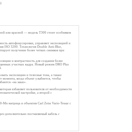
)
рной или красной — модель T300 стоит особняком
ость автофокусировки, управляет экспозицией и
ня ISO 3200. Технология Double Anti-Blur,
нтирует получение более четких снимков при
озицию и контрастность для создания более
вещенных участках кадра. Новый режим DRO Plus
й.
овать экспозицию и телесные тона, а также
т момента, когда объект улыбнется, чтобы
баются «на заказ».
 которая избавляет пользователя от необходимости
томатической настройке, а второй с
Мп матрица и объектив Carl Zeiss Vario-Tessar с
з дополнительно поставляемый кабель с