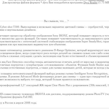
Для просмотра файлов формата *.djvu Вам понадобится программа
Djvu Reader
(1.75 MB
Вы слышали, что ... ?
Cyber-shot T300. Выпускаемая в нескольких вариантах цветовой гаммы — серебристой, че
иями и вертикальным дизайном.
печивает процессор обработки изображения Sony BIONZ, который повышает скорость и точн
ет множество других функций. Он также повышает чувствительность до максимального уров
 чувствительности с оптической системой стабилизации изображения Super SteadyShot, гара
вещения или при максимально выдвинутом зум-объективе.
акже оптимизатор динамического диапазона D-Range Optimiser, который корректирует эксп
 освещенном фоне, когда существует риск потери деталей на слишком сильно или слабо ос
чтобы в сложных ситуациях сделать экспозицию еще более естественной и сбалансированно
лиц Face Detection способна теперь автоматически отличать детей от взрослых и корректир
отличных портретов с супербыстрым «отслеживанием» объектов. Функция Smile Shutter жде
съемки естественных портретов, а также для съемки маленьких детей, которые не всегда улы
оснащена интеллектуальной функцией выбора режима съемки Intelligent Scene Recognition,
ъемки. В режиме Advanced Mode фотокамера делает два снимка — один при стандартной ав
ет возможность выбрать тот кадр, который больше нравится пользователю.
окоформатный 3,5" сенсорный ЖК-экран Clear Photo Plus с разрешением 230k пикселей, 10-
D-совместимому телевизору BRAVIA или дисплею, поддерживающему режим PhotoTV (чере
ображение формата Full HD.
у в России в апреле 2008 года.