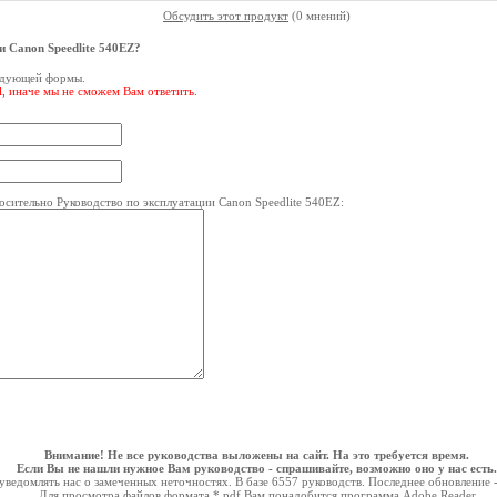
Обсудить этот продукт
(0 мнений)
и Canon Speedlite 540EZ?
ледующей формы.
l, иначе мы не сможем Вам ответить.
сительно Руководство по эксплуатации Canon Speedlite 540EZ:
Внимание! Не все руководства выложены на сайт. На это требуется время.
Если Вы не нашли нужное Вам руководство - спрашивайте, возможно оно у нас есть.
ведомлять нас о замеченных неточностях. В базе 6557 руководств. Последнее обновление 
Для просмотра файлов формата *.pdf Вам понадобится программа
Adobe Reader