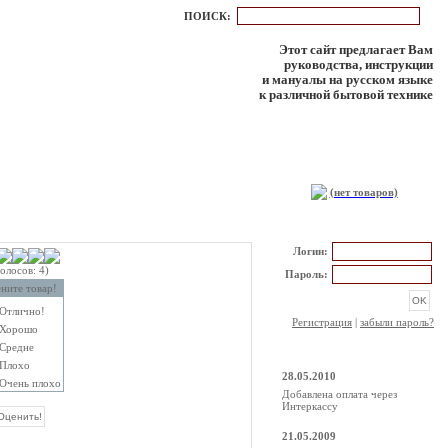
ПОИСК:
Этот сайт предлагает Вам
руководства, инструкции
и мануалы на русском языке
к различной бытовой технике
КОРЗИНА
(нет товаров)
РЕГИСТРАЦИЯ
Логин:
голосов: 4)
Пароль:
ните товар!
Отлично!
Регистрация
|
забыли пароль?
Хорошо
Средне
НОВОСТИ
Плохо
28.05.2010
Очень плохо
Добавлена оплата через
Интеркассу
21.05.2009