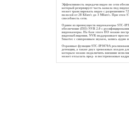
Эффективность передачи видео по сети обеспе
который резервирует часть канала под видео
может транслировать видео с разрешением 72
полосой от 28 Кбит/с до 3 Мбит/с. При этом
способность сети.
Одним из преимуществ видеокамеры STC-IP3
обеспечение (ПО) NVR 2.0 с русифицированн
видеокамеры. На базе этого ПО можно пост
видеонаблюдения. NVR поддерживает просмот
Smartec с синхронным звуком, запись аудио 
Охранные функции STC-IP3070A реализованы 
детекции, а также двух тревожных входов д
которым можно подключить внешние исполнит
может отсылать пред- и посттревожные кадр