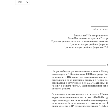
ОПЛАТА ТРИКОЛОР
Чтобы оставля
Внимание! Не все руководс
Если Вы не нашли нужное Вам ру
Просим уведомлять нас о замеченных неточнос
Для просмотра файлов формат
Для просмотра файлов формата *.
В
На российском рынке появилась новая IP-ви
используется 1/3-дюймовая CCD-матрица Sony
подвижного ИК-фильтра, который позволяет 
переключая ее из цветного режима в черно-б
сдвигается с оптической оси CCD-матрицы, и
«день» в режим «ночь». При повышении осве
цветной режим.
Оснащенная двумя сетевыми портами Ethernet
видео- и аудиосигналы по сетям LAN/WAN од
передачи видео на локальный компьютер опе
пользователей, находящихся в других сетях.
видеокамеры к IP-сетям посредством ADSL-л