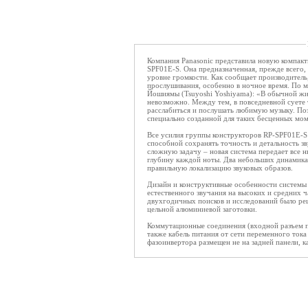
Компания Panasonic представила новую компак
SPF01E-S. Она предназначенная, прежде всего
уровне громкости. Как сообщает производитель
прослушивания, особенно в ночное время. По 
Йошиямы (Tsuyoshi Yoshiyama): «В обычной жи
невозможно. Между тем, в повседневной суете 
расслабиться и послушать любимую музыку. Поэ
специально созданной для таких бесценных мом
Все усилия группы конструкторов RP-SPF01E-S 
способной сохранять точность и детальность з
сложную задачу – новая система передает все 
глубину каждой ноты. Два небольших динамика
правильную локализацию звуковых образов.
Дизайн и конструктивные особенности системы
естественного звучания на высоких и средних ч
двухгодичных поисков и исследований было ре
цельной алюминиевой заготовки.
Коммутационные соединения (входной разъем п
также кабель питания от сети переменного ток
фазоинвертора размещен не на задней панели, к