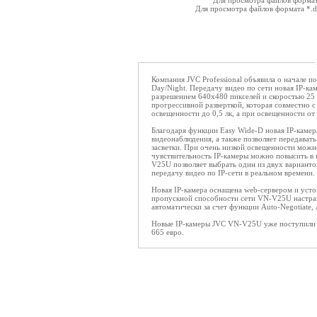
Для просмотра файлов форма
Для просмотра файлов формата *.
Компания JVC Professional объявила о начале 
Day/Night. Передачу видео по сети новая IP-к
разрешением 640х480 пикселей и скоростью 25
прогрессивной разверткой, которая совместно 
освещенности до 0,5 лк, а при освещенности от 
Благодаря функции Easy Wide-D новая IP-камер
видеонаблюдения, а также позволяет передавать 
засветки. При очень низкой освещенности можн
чувствительность IP-камеры можно повысить в 
V25U позволяет выбрать один из двух варианто
передачу видео по IP-сети в реальном времени.
Новая IP-камера оснащена web-сервером и устой
пропускной способности сети VN-V25U настраи
автоматически за счет функции Auto-Negotiate,
Новые IP-камеры JVC VN-V25U уже поступили 
665 евро.