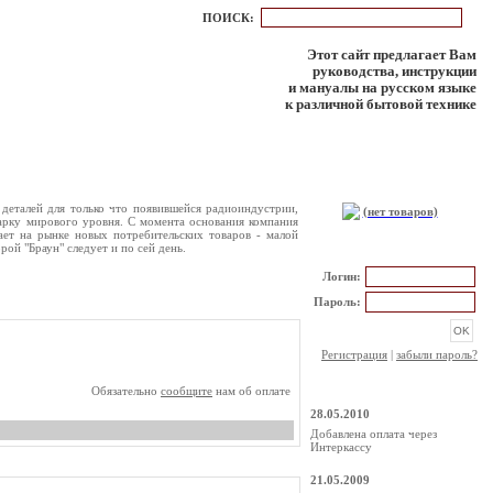
ПОИСК:
Этот сайт предлагает Вам
руководства, инструкции
и мануалы на русском языке
к различной бытовой технике
КОРЗИНА
 деталей для только что появившейся радиоиндустрии,
(нет товаров)
марку мирового уровня. С момента основания компания
ает на рынке новых потребительских товаров - малой
ой "Браун" следует и по сей день.
РЕГИСТРАЦИЯ
Логин:
Пароль:
Регистрация
|
забыли пароль?
НОВОСТИ
Обязательно
сообщите
нам об оплате
28.05.2010
Добавлена оплата через
Интеркассу
21.05.2009