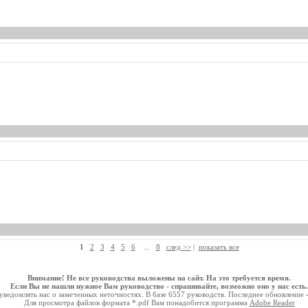
1
2
3
4
5
6
...
8
след >>
|
показать все
Внимание! Не все руководства выложены на сайт. На это требуется время.
Если Вы не нашли нужное Вам руководство - спрашивайте, возможно оно у нас есть.
ведомлять нас о замеченных неточностях. В базе 6557 руководств. Последнее обновление 
Для просмотра файлов формата *.pdf Вам понадобится программа
Adobe Reader