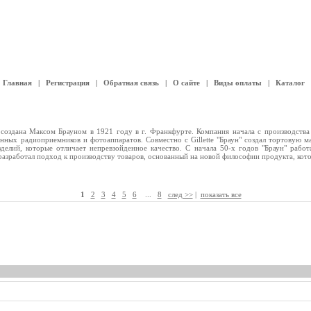
Главная
|
Регистрация
|
Обратная связь
|
О сайте
|
Виды оплаты
|
Каталог
 создана Максом Брауном в 1921 году в г. Франкфурте. Компания начала с производства
нных радиоприемников и фотоаппаратов. Совместно с Gillette "Браун" создал тортовую 
делий, которые отличает непревзойденное качество. С начала 50-х годов "Браун" работ
разработал подход к производству товаров, основанный на новой философии продукта, котор
1
2
3
4
5
6
...
8
след >>
|
показать все