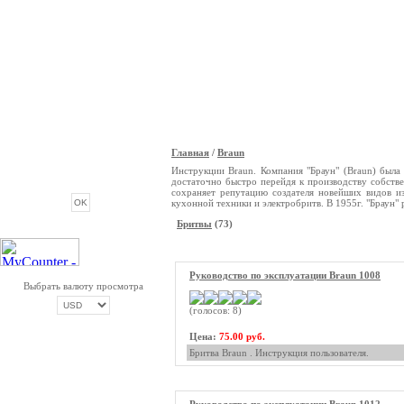
Главная
/
Braun
ОПРОС
Инструкции Braun. Компания "Браун" (Braun) была
достаточно быстро перейдя к производству собстве
сохраняет репутацию создателя новейших видов из
кухонной техники и электробритв. В 1955г. "Браун" 
Бритвы
(73)
Руководство по эксплуатации Braun 1008
Выбрать валюту просмотра
(голосов: 8)
Цена:
75.00 руб.
ОПЛАТА ТРИКОЛОР
Бритва Braun . Инструкция пользователя.