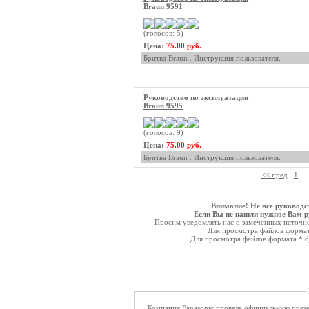
Braun 9591
(голосов: 5)
Цена:
75.00 руб.
Бритва Braun . Инструкция пользователя.
Руководство по эксплуатации
Braun 9595
(голосов: 9)
Цена:
75.00 руб.
Бритва Braun . Инструкция пользователя.
<< пред
1
..
Внимание! Не все руководс
Если Вы не нашли нужное Вам ру
Просим уведомлять нас о замеченных неточнос
Для просмотра файлов форма
Для просмотра файлов формата *.
Компания Panasonic провела официальную пре