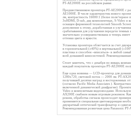
PT-AE2000E на российском рынке.
Предшественником проектора PT-AE2000E с раз
AE1000E. В числе характеристик нового проект
лм, контрастность 16000:1 (белое поле/черное
3xHDMI, D-sub, два компонентных, S-Video и 
оснащен фирменной технологией Smooth Screen
дополнение к этому, доработанная и улучшенная
срабатывания для улучшения передачи темных и
значительно усовершенствована и теперь имеет
оттенки цвета и яркости.
Установка проектора облегчается за счет двук
в горизонтальной (±40%) и вертикальной (±100
пластика и способен «вписаться» в любой самы
всей домашней киносистемой. Рекомендованная
Стоит заметить, что с декабря по январь компа
каждый покупатель проектора PT-AE2000E по
Еще одна новинка — LCD-проектор для домашн
1280х720, световой поток — 2000 лм. PT-AX2
получившей десятки наград и восторженных от
(согласно Pacific Media Associates ). Контраст
включенной динамической диафрагме). Проекто
Video и композитным видеовходами. Используют
AX200E снабжен новым игровым режимом. Как о
режим, обработка сигнала происходит примерно
применяется специальная цветокоррекция необ
двукратный оптический трансфокатор и сдвигае
Рекомендованная розничная цена Panasonic PT