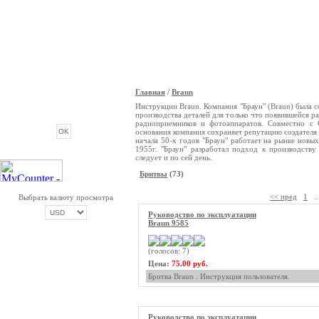
Главная
/
Braun
ОПРОС
Инструкции Braun. Компания "Браун" (Braun) была с
производства деталей для только что появившейся 
радиоприемников и фотоаппаратов. Совместно с G
основания компания сохраняет репутацию создателя 
начала 50-х годов "Браун" работает на рынке новы
1955г. "Браун" разработал подход к производству
следует и по сей день.
Бритвы
(73)
<< пред
1
..
Выбрать валюту просмотра
Руководство по эксплуатации
Braun 9585
ОПЛАТА ТРИКОЛОР
(голосов: 7)
Цена:
75.00 руб.
Бритва Braun . Инструкция пользователя.
Руководство по эксплуатации