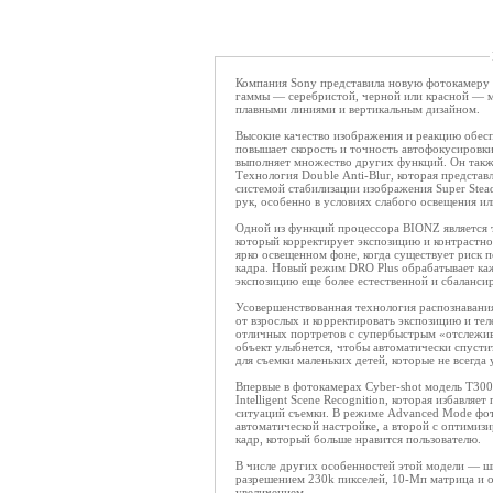
Компания Sony представила новую фотокамеру C
гаммы — серебристой, черной или красной — м
плавными линиями и вертикальным дизайном.
Высокие качество изображения и реакцию обес
повышает скорость и точность автофокусировки,
выполняет множество других функций. Он такж
Технология Double Anti-Blur, которая представ
системой стабилизации изображения Super Stea
рук, особенно в условиях слабого освещения и
Одной из функций процессора BIONZ является 
который корректирует экспозицию и контрастно
ярко освещенном фоне, когда существует риск 
кадра. Новый режим DRO Plus обрабатывает каж
экспозицию еще более естественной и сбаланси
Усовершенствованная технология распознавания 
от взрослых и корректировать экспозицию и тел
отличных портретов с супербыстрым «отслежива
объект улыбнется, чтобы автоматически спустит
для съемки маленьких детей, которые не всегда 
Впервые в фотокамерах Cyber-shot модель T30
Intelligent Scene Recognition, которая избавля
ситуаций съемки. В режиме Advanced Mode фот
автоматической настройке, а второй с оптимиз
кадр, который больше нравится пользователю.
В числе других особенностей этой модели — ши
разрешением 230k пикселей, 10-Мп матрица и об
увеличением.