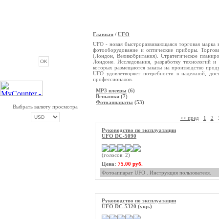
Главная
/
UFO
ОПРОС
UFO - новая быстроразвивающаяся торговая марка 
фотооборудование и оптические приборы. Торгова
(Лондон, Великобритания). Стратегическое планир
Лондоне. Исследования, разработку технологий и 
которых размещаются заказы на производство прод
UFO удовлетворяет потребности в надежной, дос
профессионалов.
MP3 плееры
(6)
Вспышки
(7)
Фотоаппараты
(53)
Выбрать валюту просмотра
<< пред
1
2
Руководство по эксплуатации
UFO DC-5090
ОПЛАТА ТРИКОЛОР
(голосов: 2)
Цена:
75.00 руб.
Фотоаппарат UFO . Инструкция пользователя.
Руководство по эксплуатации
UFO DC-5320 (укр.)