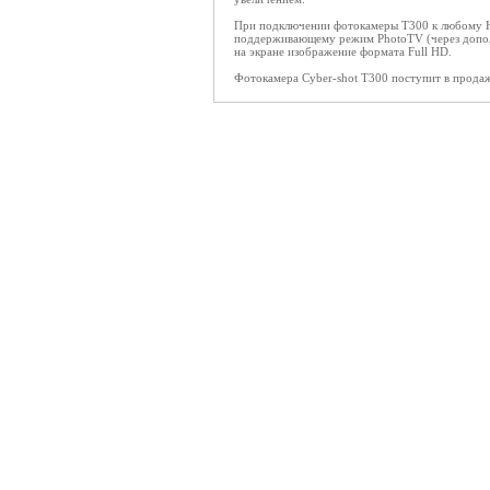
При подключении фотокамеры T300 к любому 
поддерживающему режим PhotoTV (через дополн
на экране изображение формата Full HD.
Фотокамера Cyber-shot T300 поступит в продаж